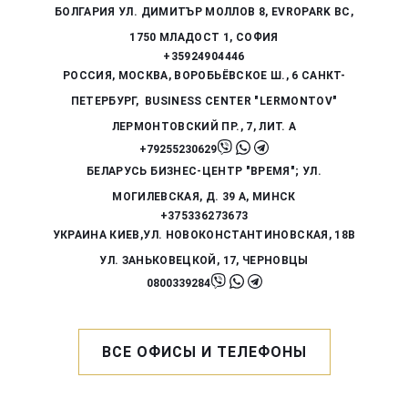
БОЛГАРИЯ
УЛ. ДИМИТЪР МОЛЛОВ 8, EVROPARK BC,
1750 МЛАДОСТ 1, СОФИЯ
+35924904446
РОССИЯ,
МОСКВА, ВОРОБЬЁВСКОЕ Ш., 6
САНКТ-
ПЕТЕРБУРГ, BUSINESS CENTER "LERMONTOV"
ЛЕРМОНТОВСКИЙ ПР., 7, ЛИТ. А
+79255230629
БЕЛАРУСЬ
БИЗНЕС-ЦЕНТР "ВРЕМЯ"; УЛ.
МОГИЛЕВСКАЯ, Д. 39 А,
МИНСК
+375336273673
УКРАИНА
КИЕВ,УЛ. НОВОКОНСТАНТИНОВСКАЯ, 18В
УЛ. ЗАНЬКОВЕЦКОЙ, 17, ЧЕРНОВЦЫ
0800339284
ВСЕ ОФИСЫ И ТЕЛЕФОНЫ