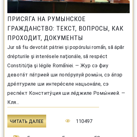
ПРИСЯГА НА РУМЫНСКОЕ
ГРАЖДАНСТВО: ТЕКСТ, ВОПРОСЫ, КАК
ПРОХОДИТ, ДОКУМЕНТЫ
Jur să fiu devotát pátriei şi popórului romấn, să ápăr
drépturile şi interésele naţionále, să respéct
Constitúţia şi légile Romấniei. — Жур сэ фиу
девота́т па́трией ши попо́рулуй ромы́н, сэ а́пэр
дре́птуриле ши интере́селе нацьона́ле, сэ
респе́кт Конститу́ция ши ле́джиле Ромы́нией. —
Кля...
110497
ЧИТАТЬ ДАЛЕЕ