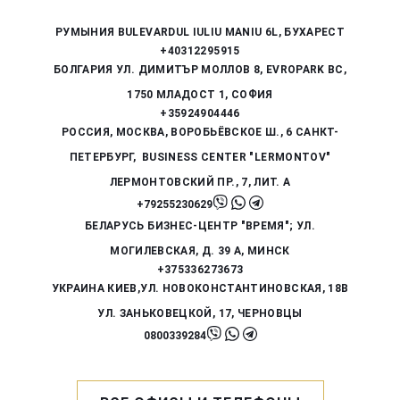
РУМЫНИЯ
BULEVARDUL IULIU MANIU 6L, БУХАРЕСТ
+40312295915
БОЛГАРИЯ
УЛ. ДИМИТЪР МОЛЛОВ 8, EVROPARK BC,
1750 МЛАДОСТ 1, СОФИЯ
+35924904446
РОССИЯ,
МОСКВА, ВОРОБЬЁВСКОЕ Ш., 6
САНКТ-
ПЕТЕРБУРГ, BUSINESS CENTER "LERMONTOV"
ЛЕРМОНТОВСКИЙ ПР., 7, ЛИТ. А
+79255230629
БЕЛАРУСЬ
БИЗНЕС-ЦЕНТР "ВРЕМЯ"; УЛ.
МОГИЛЕВСКАЯ, Д. 39 А,
МИНСК
+375336273673
УКРАИНА
КИЕВ,УЛ. НОВОКОНСТАНТИНОВСКАЯ, 18В
УЛ. ЗАНЬКОВЕЦКОЙ, 17, ЧЕРНОВЦЫ
0800339284