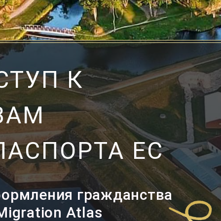
СТУП К
ВАМ
ПАСПОРТА ЕС
формления гражданства
igration Atlas