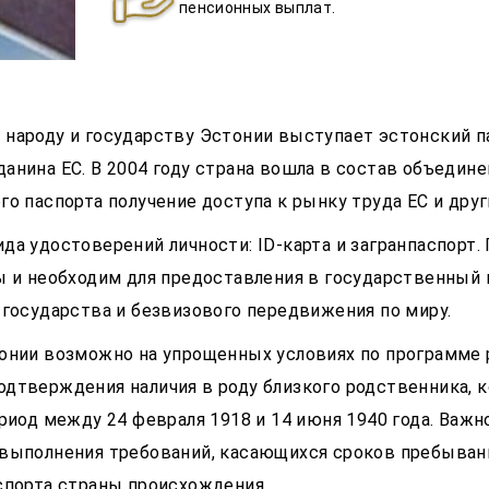
пенсионных выплат.
народу и государству Эстонии выступает эстонский п
нина ЕС. В 2004 году страна вошла в состав объедине
го паспорта получение доступа к рынку труда ЕС и др
да удостоверений личности: ID-карта и загранпаспорт
ы и необходим для предоставления в государственный 
 государства и безвизового передвижения по миру.
онии возможно на упрощенных условиях по программе 
дтверждения наличия в роду близкого родственника, 
риод между 24 февраля 1918 и 14 июня 1940 года. Важ
выполнения требований, касающихся сроков пребывани
спорта страны происхождения.